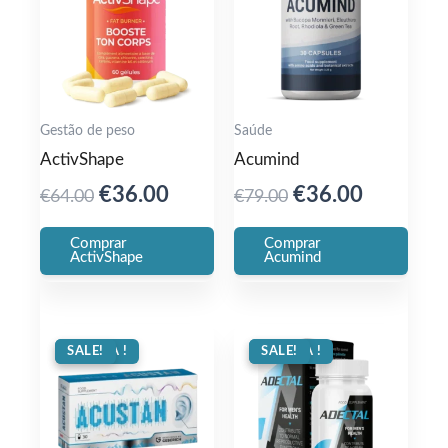
Gestão de peso
Saúde
ActivShape
Acumind
Original
Current
Original
Current
€
36.00
€
36.00
€
64.00
€
79.00
price
price
price
price
Comprar
Comprar
was:
is:
was:
is:
ActivShape
Acumind
€64.00.
€36.00.
€79.00.
€36.00.
OFERTA !
SALE!
OFERTA !
SALE!