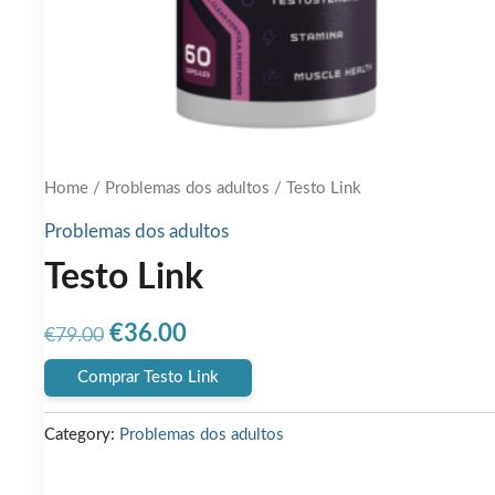
Home
/
Problemas dos adultos
/ Testo Link
Problemas dos adultos
Testo Link
Original
Current
€
36.00
€
79.00
price
price
Comprar Testo Link
was:
is:
Category:
Problemas dos adultos
€79.00.
€36.00.