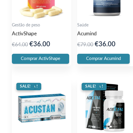
Gestão de peso
Saúde
ActivShape
Acumind
Original
Current
Original
Curre
€
36.00
€
36.00
€
64.00
€
79.00
price
price
price
price
Comprar ActivShape
Comprar Acumind
was:
is:
was:
is:
€64.00.
€36.00.
€79.00.
€36.0
OFERTA !
SALE!
OFERTA !
SALE!