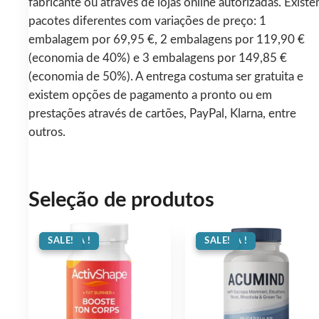
fabricante ou através de lojas online autorizadas. Exist
pacotes diferentes com variações de preço: 1
embalagem por 69,95 €, 2 embalagens por 119,90 €
(economia de 40%) e 3 embalagens por 149,85 €
(economia de 50%). A entrega costuma ser gratuita e
existem opções de pagamento a pronto ou em
prestações através de cartões, PayPal, Klarna, entre
outros.
Seleção de produtos
OFERTA !
SALE!
OFERTA !
SALE!