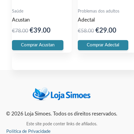
Saúde
Problemas dos adultos
Acustan
Adectal
Original
Current
Original
Curre
€
39.00
€
29.00
€
78.00
€
58.00
price
price
price
price
Comprar Acustan
Comprar Adectal
was:
is:
was:
is:
€78.00.
€39.00.
€58.00.
€29.0
© 2026 Loja Simoes. Todos os direitos reservados.
Este site pode conter links de afiliados.
Política de Privacidade