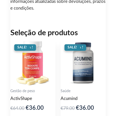
informações atualizadas sobre devoluções, prazos
e condições.
Seleção de produtos
OFERTA !
SALE!
OFERTA !
SALE!
Gestão de peso
Saúde
ActivShape
Acumind
Original
Current
Original
Current
€
36.00
€
36.00
€
64.00
€
79.00
price
price
price
price