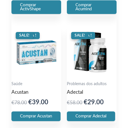
Comprar
Comprar
was:
is:
was:
is:
ActivShape
Acumind
€64.00.
€36.00.
€79.00.
€36.00.
OFERTA !
SALE!
OFERTA !
SALE!
Saúde
Problemas dos adultos
Acustan
Adectal
Original
Current
Original
Current
€
39.00
€
29.00
€
78.00
€
58.00
price
price
price
price
Comprar Acustan
Comprar Adectal
was:
is:
was:
is:
€78.00.
€39.00.
€58.00.
€29.00.