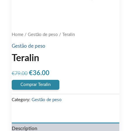
Home
/
Gestão de peso
/ Teralin
Gestão de peso
Teralin
Original
Current
€
36.00
€
79.00
price
price
Comprar Teralin
was:
is:
Category:
Gestão de peso
€79.00.
€36.00.
Description