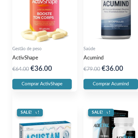
Gestão de peso
Saúde
ActivShape
Acumind
Original
Current
Original
Curr
€
36.00
€
36.00
€
64.00
€
79.00
price
price
price
pric
Comprar ActivShape
Comprar Acumind
was:
is:
was:
is:
€64.00.
€36.00.
€79.00.
€36.
OFERTA !
SALE!
OFERTA !
SALE!