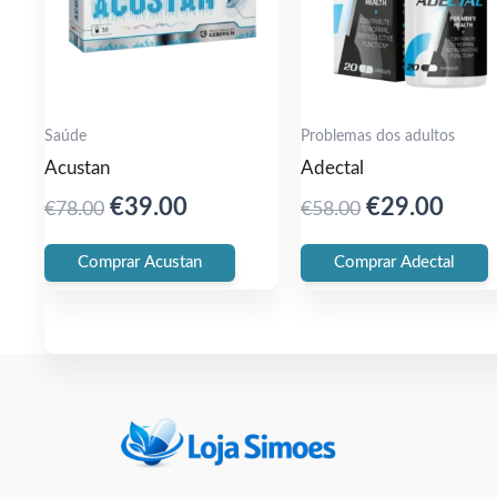
Saúde
Problemas dos adultos
Acustan
Adectal
Original
Current
Original
Curr
€
39.00
€
29.00
€
78.00
€
58.00
price
price
price
pric
Comprar Acustan
Comprar Adectal
was:
is:
was:
is:
€78.00.
€39.00.
€58.00.
€29.