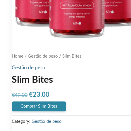
Home
/
Gestão de peso
/ Slim Bites
Gestão de peso
Slim Bites
Original
Current
€
23.00
€
49.00
price
price
Comprar Slim Bites
was:
is:
Category:
Gestão de peso
€49.00.
€23.00.