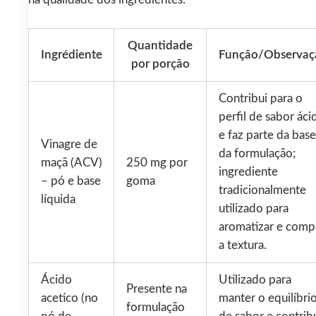
na qualidade dos ingredientes.
Quantidade
Ingrédiente
Função/Observaç
por porção
Contribui para o
perfil de sabor áci
e faz parte da base
Vinagre de
da formulação;
maçã (ACV)
250 mg por
ingrediente
– pó e base
goma
tradicionalmente
líquida
utilizado para
aromatizar e comp
a textura.
Ácido
Utilizado para
Presente na
acetico (no
manter o equilíbri
formulação