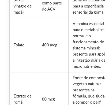
pó de
de sabor e contribu
como parte
vinagre de
para a experiência
do ACV
maçã)
sensorial da goma.
Vitamina essencial
para o metabolism
normal e o
funcionamento do
Folato
400 mcg
sistema mineral;
presente para apoi
a ingestão diária d
micronutrientes.
Fonte de compost
vegetais naturais
presentes na
Extrato de
fórmula, que ajud
80 mcg
romã
a compor o perfil