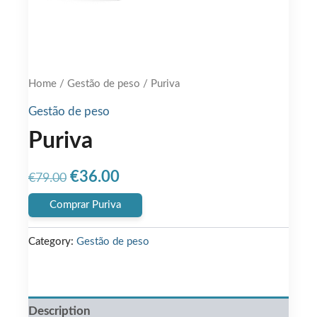
Home
/
Gestão de peso
/ Puriva
Gestão de peso
Puriva
Original
Current
€
36.00
€
79.00
price
price
Comprar Puriva
was:
is:
Category:
Gestão de peso
€79.00.
€36.00.
Description