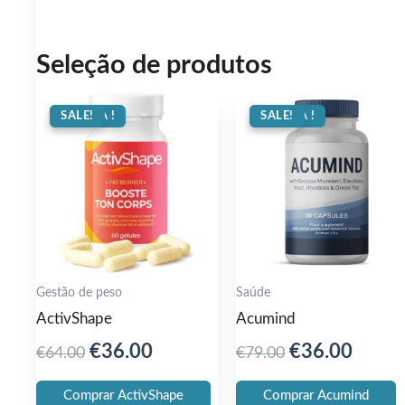
Seleção de produtos
OFERTA !
SALE!
OFERTA !
SALE!
Gestão de peso
Saúde
ActivShape
Acumind
Original
Current
Original
Curre
€
36.00
€
36.00
€
64.00
€
79.00
price
price
price
price
Comprar ActivShape
Comprar Acumind
was:
is:
was:
is: