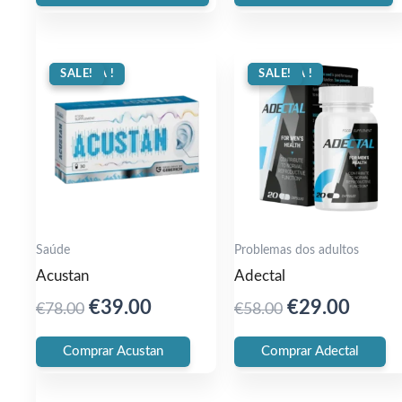
€64.00.
€36.00.
€79.00.
€36.0
OFERTA !
SALE!
OFERTA !
SALE!
Saúde
Problemas dos adultos
Acustan
Adectal
Original
Current
Original
Curre
€
39.00
€
29.00
€
78.00
€
58.00
price
price
price
price
Comprar Acustan
Comprar Adectal
was:
is:
was:
is:
€78.00.
€39.00.
€58.00.
€29.0