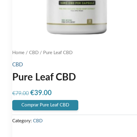
Home
/
CBD
/ Pure Leaf CBD
CBD
Pure Leaf CBD
Original
Current
€
39.00
€
79.00
price
price
Comprar Pure Leaf CBD
was:
is:
Category:
CBD
€79.00.
€39.00.