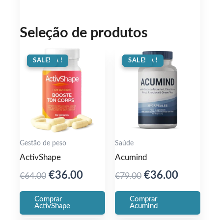
Seleção de produtos
OFERTA !
SALE!
OFERTA !
SALE!
Gestão de peso
Saúde
ActivShape
Acumind
Original
Current
Original
Current
€
36.00
€
36.00
€
64.00
€
79.00
price
price
price
price
Comprar
Comprar
was:
is:
was:
is:
ActivShape
Acumind
€64.00.
€36.00.
€79.00.
€36.00.