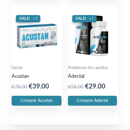
OFERTA !
SALE!
OFERTA !
SALE!
Saúde
Problemas dos adultos
Acustan
Adectal
Original
Current
Original
Current
€
39.00
€
29.00
€
78.00
€
58.00
price
price
price
price
Comprar Acustan
Comprar Adectal
was:
is:
was:
is:
€78.00.
€39.00.
€58.00.
€29.00.