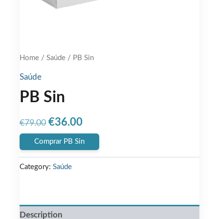
Home
/
Saúde
/ PB Sin
Saúde
PB Sin
Original
Current
€
36.00
€
79.00
price
price
Comprar PB Sin
was:
is:
Category:
Saúde
€79.00.
€36.00.
Description