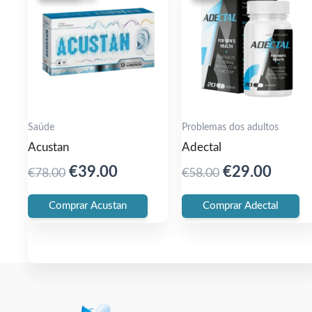
Saúde
Problemas dos adultos
Acustan
Adectal
Original
Current
Original
Curre
€
39.00
€
29.00
€
78.00
€
58.00
price
price
price
price
Comprar Acustan
Comprar Adectal
was:
is:
was:
is:
€78.00.
€39.00.
€58.00.
€29.0