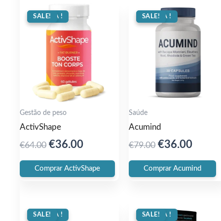
OFERTA !
SALE!
OFERTA !
SALE!
Gestão de peso
Saúde
ActivShape
Acumind
Original
Current
Original
Curre
€
36.00
€
36.00
€
64.00
€
79.00
price
price
price
price
Comprar ActivShape
Comprar Acumind
was:
is:
was:
is:
€64.00.
€36.00.
€79.00.
€36.0
OFERTA !
SALE!
OFERTA !
SALE!