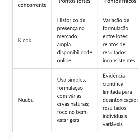
Pontos fortes
Pontos fracos
concorrente
Histórico de
Variação de
presença no
formulação
mercado;
entre lotes;
Kinoki
ampla
relatos de
disponibilidade
resultados
online
inconsistentes
Evidência
Uso simples,
científica
formulação
limitada para
com várias
Nuubu
desintoxicação;
ervas naturais;
resultados
foco no bem-
individuais
estar geral
variáveis