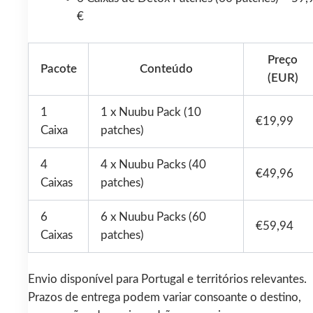
€
Preço
Pacote
Conteúdo
(EUR)
1
1 x Nuubu Pack (10
€19,99
Caixa
patches)
4
4 x Nuubu Packs (40
€49,96
Caixas
patches)
6
6 x Nuubu Packs (60
€59,94
Caixas
patches)
Envio disponível para Portugal e territórios relevantes.
Prazos de entrega podem variar consoante o destino,