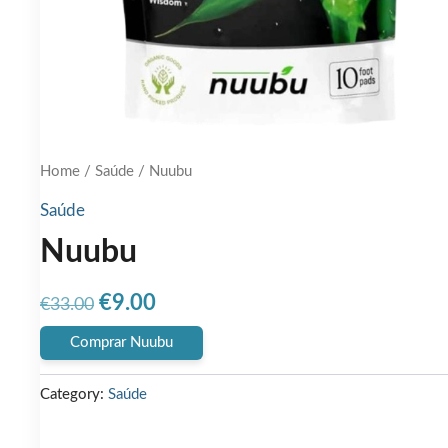
Home
/
Saúde
/ Nuubu
Saúde
Nuubu
Original
Current
€
9.00
€
33.00
price
price
Comprar Nuubu
was:
is:
Category:
Saúde
€33.00.
€9.00.