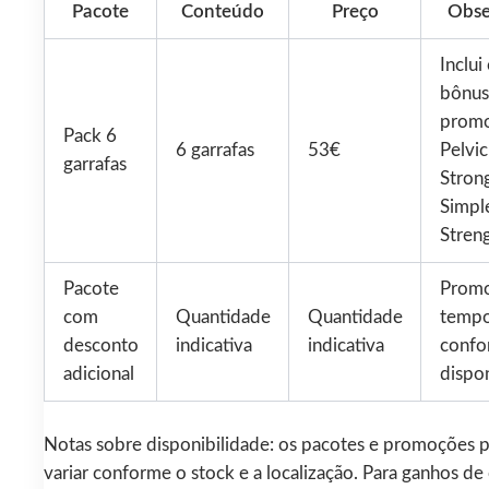
Pacote
Conteúdo
Preço
Obse
Inclui
bônus
promo
Pack 6
6 garrafas
53€
Pelvic
garrafas
Stron
Simpl
Stren
Pacote
Prom
com
Quantidade
Quantidade
tempo
desconto
indicativa
indicativa
confo
adicional
dispon
Notas sobre disponibilidade: os pacotes e promoções
variar conforme o stock e a localização. Para ganhos de