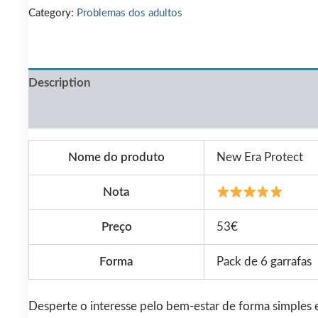
Category:
Problemas dos adultos
€102.00.
€53.00.
Description
Reviews (0)
Nome do produto
New Era Protect
Nota
Preço
53€
Forma
Pack de 6 garrafas
Desperte o interesse pelo bem-estar de forma simples e