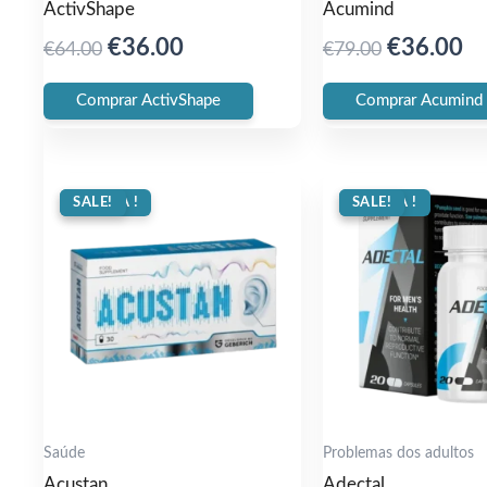
ActivShape
Acumind
Original
Current
Original
Cu
€
36.00
€
36.00
€
64.00
€
79.00
price
price
price
pr
Comprar ActivShape
Comprar Acumind
was:
is:
was:
is:
€64.00.
€36.00.
€79.00.
€3
OFERTA !
SALE!
OFERTA !
SALE!
Saúde
Problemas dos adultos
Acustan
Adectal