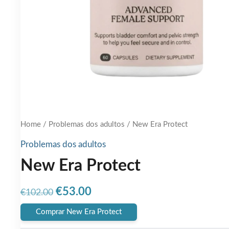
Home
/
Problemas dos adultos
/ New Era Protect
Problemas dos adultos
New Era Protect
Original
Current
€
53.00
€
102.00
price
price
Comprar New Era Protect
was:
is: