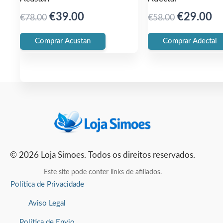
Original
Current
Original
Cu
€
39.00
€
29.00
€
78.00
€
58.00
price
price
price
pr
Comprar Acustan
Comprar Adectal
was:
is:
was:
is:
€78.00.
€39.00.
€58.00.
€2
© 2026 Loja Simoes. Todos os direitos reservados.
Este site pode conter links de afiliados.
Política de Privacidade
Aviso Legal
Política de Envio