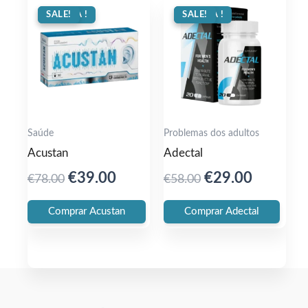
OFERTA !
SALE!
OFERTA !
SALE!
Saúde
Problemas dos adultos
Acustan
Adectal
Original
Current
Original
Current
€
39.00
€
29.00
€
78.00
€
58.00
price
price
price
price
Comprar Acustan
Comprar Adectal
was:
is:
was:
is:
€78.00.
€39.00.
€58.00.
€29.00.