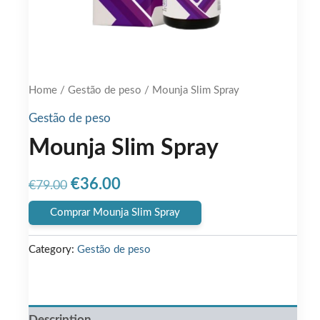
Home
/
Gestão de peso
/ Mounja Slim Spray
Gestão de peso
Mounja Slim Spray
Original
Current
€
36.00
€
79.00
price
price
Comprar Mounja Slim Spray
was:
is:
Category:
Gestão de peso
€79.00.
€36.00.
Description