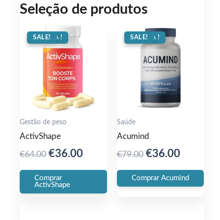
Seleção de produtos
OFERTA !
SALE!
OFERTA !
SALE!
Gestão de peso
Saúde
ActivShape
Acumind
Original
Current
Original
Current
€
36.00
€
36.00
€
64.00
€
79.00
price
price
price
price
Comprar
Comprar Acumind
was:
is:
was:
is:
ActivShape
€64.00.
€36.00.
€79.00.
€36.00.