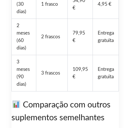
54,90
(30
1 frasco
4,95 €
€
dias)
2
meses
79,95
Entrega
2 frascos
(60
€
gratuita
dias)
3
meses
109,95
Entrega
3 frascos
(90
€
gratuita
dias)
Comparação com outros
suplementos semelhantes