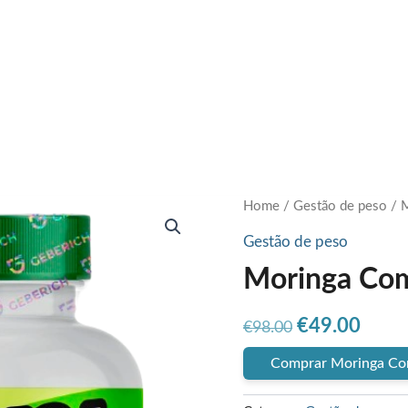
Home
/
Gestão de peso
/ 
Gestão de peso
Moringa Co
Original
Curr
€
49.00
€
98.00
price
price
Comprar Moringa Co
was:
is: