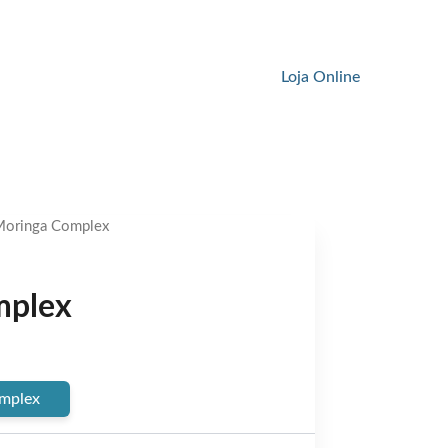
Loja Online
Moringa Complex
mplex
ent
mplex