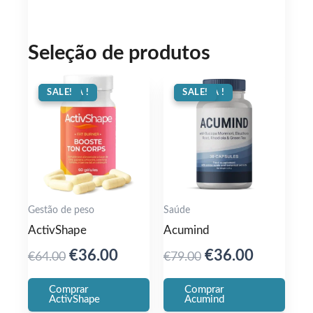
Seleção de produtos
OFERTA !
SALE!
OFERTA !
SALE!
Gestão de peso
Saúde
ActivShape
Acumind
Original
Current
Original
Current
€
36.00
€
36.00
€
64.00
€
79.00
price
price
price
price
Comprar
Comprar
was:
is:
was:
is:
ActivShape
Acumind