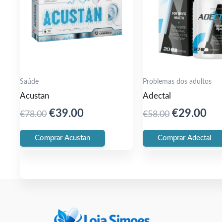
Saúde
Problemas dos adultos
Acustan
Adectal
Original
Current
Original
Cur
€
39.00
€
29.00
€
78.00
€
58.00
price
price
price
pri
Comprar Acustan
Comprar Adectal
was:
is:
was:
is:
€78.00.
€39.00.
€58.00.
€29