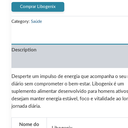
price
price
Comprar Libogenix
was:
is:
Category:
Saúde
€79.00.
€36.00.
Description
Reviews (0)
Desperte um impulso de energia que acompanha o seu 
diário sem comprometer o bem-estar. Libogenix é um
suplemento alimentar desenvolvido para homens ativo
desejam manter energia estável, foco e vitalidade ao lo
jornada diária.
Nome do