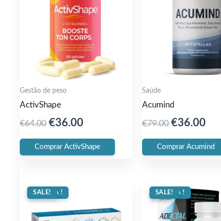
Gestão de peso
Saúde
ActivShape
Acumind
Original
Current
Original
Cur
€
36.00
€
36.00
€
64.00
€
79.00
price
price
price
pri
Comprar ActivShape
Comprar Acumind
was:
is:
was:
is:
€64.00.
€36.00.
€79.00.
€36
OFERTA !
SALE!
OFERTA !
SALE!