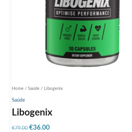
Home
/
Saúde
/ Libogenix
Saúde
Libogenix
Original
Current
€
36.00
€
79.00