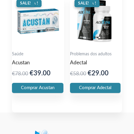
OFERTA !
SALE!
OFERTA !
SALE!
Saúde
Problemas dos adultos
Acustan
Adectal
Original
Current
Original
Current
€
39.00
€
29.00
€
78.00
€
58.00
price
price
price
price
Comprar Acustan
Comprar Adectal
was:
is:
was:
is:
€78.00.
€39.00.
€58.00.
€29.00.