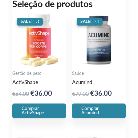
Seleção de produtos
OFERTA !
SALE!
OFERTA !
SALE!
Gestão de peso
Saúde
ActivShape
Acumind
Original
Current
Original
Current
€
36.00
€
36.00
€
64.00
€
79.00
price
price
price
price
Comprar
Comprar
was:
is:
was:
is:
ActivShape
Acumind
€64.00.
€36.00.
€79.00.
€36.00.