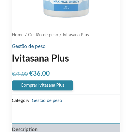
Home
/
Gestão de peso
/ Ivitasana Plus
Gestão de peso
Ivitasana Plus
Original
Current
€
36.00
€
79.00
price
price
Comprar Ivitasana Plus
was:
is:
Category:
Gestão de peso
€79.00.
€36.00.
Description