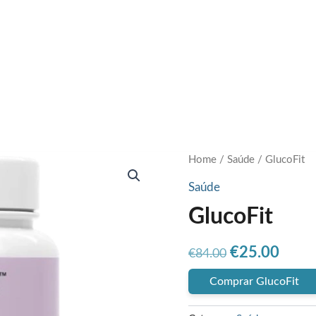
Home
/
Saúde
/ GlucoFit
Saúde
GlucoFit
Original
Curr
€
25.00
€
84.00
price
price
Comprar GlucoFit
was:
is: