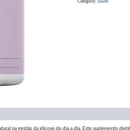
Category:
Saúde
€84.00.
€25.
tural na gestão da glicose do dia a dia. Este suplemento di