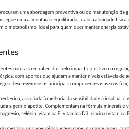
 procuram uma abordagem preventiva ou de manutenção da gli
segue uma alimentação equilibrada, pratica atividade física 
m o metabolismo. Ideal para quem quer manter energia estáve
entes
ientes naturais reconhecidos pelo impacto positivo na regula
rgica, com aportes que ajudam a manter níveis estáveis de a
 seguir descrevem-se os principais componentes e as suas funç
erberina, associada à melhoria da sensibilidade à insulina, o 
ajuda a gerir o apetite. Complementam na fórmula minerais e 
magnésio, selénio, vitamina E, vitamina D3, niacina (vitamina 
 do metabolismo energético e tem papel na saúde óssea, con