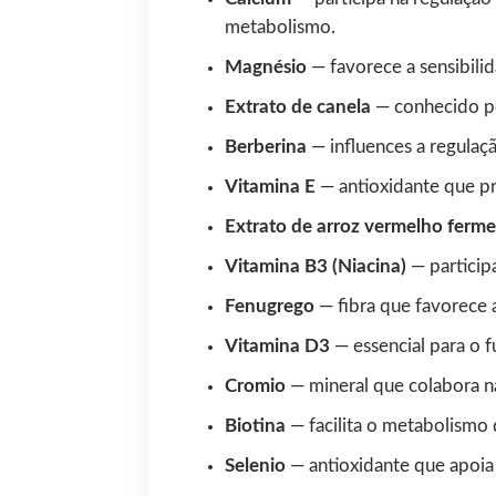
metabolismo.
Magnésio
— favorece a sensibilid
Extrato de canela
— conhecido pel
Berberina
— influences a regulaçã
Vitamina E
— antioxidante que pro
Extrato de arroz vermelho ferm
Vitamina B3 (Niacina)
— particip
Fenugrego
— fibra que favorece a
Vitamina D3
— essencial para o 
Cromio
— mineral que colabora na
Biotina
— facilita o metabolismo 
Selenio
— antioxidante que apoia 