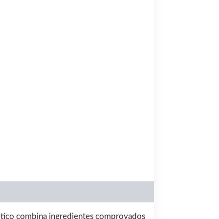
00.
etético combina ingredientes comprovados