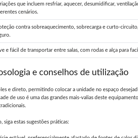
riações que incluem resfriar, aquecer, desumidificar, ventilaçã
ferentes cenários.
oteção contra sobreaquecimento, sobrecarga e curto-circuito
guro.
ve e fácil de transportar entre salas, com rodas e alça para fac
sologia e conselhos de utilização
es e direto, permitindo colocar a unidade no espaço desejado
idade de uso é uma das grandes mais-valias deste equipamento
radicionais.
, siga estas sugestões práticas:
ie estável, preferencialmente afastado de fontes de calor d