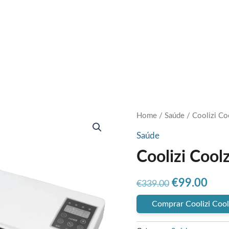
Home
/
Saúde
/ Coolizi Co
Saúde
Coolizi Cool
Original
Curr
€
99.00
€
339.00
price
pric
Comprar Coolizi Coo
was:
is: