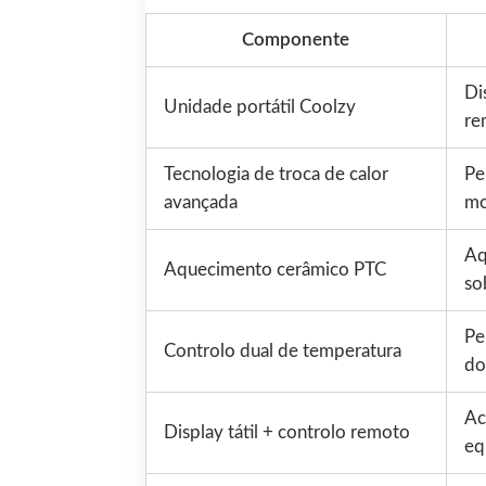
Componente
Di
Unidade portátil Coolzy
re
Tecnologia de troca de calor
Pe
avançada
mo
Aq
Aquecimento cerâmico PTC
so
Pe
Controlo dual de temperatura
do
Ac
Display tátil + controlo remoto
eq