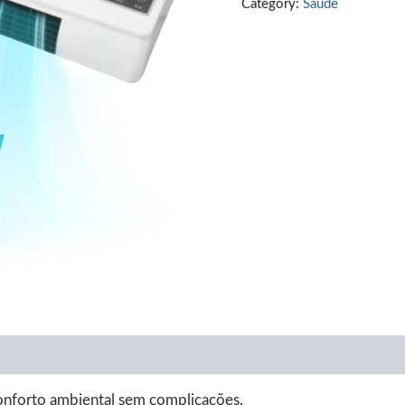
Category:
Saúde
€339.00.
€99.
onforto ambiental sem complicações.