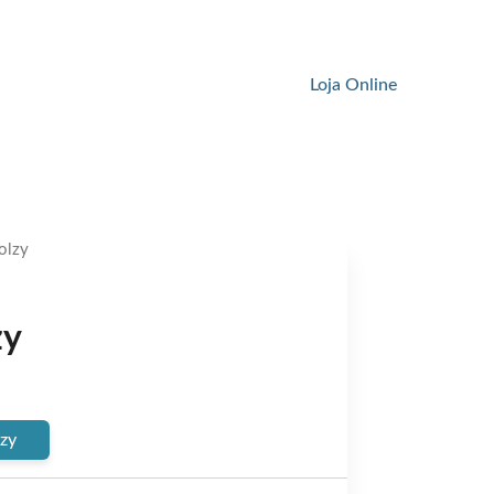
Loja Online
olzy
zy
ent
e
lzy