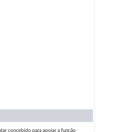
00.
tar concebido para apoiar a função