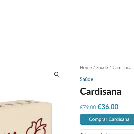
Home
/
Saúde
/ Cardisana
Saúde
Cardisana
Original
Curr
€
36.00
€
79.00
price
price
Comprar Cardisana
was:
is: