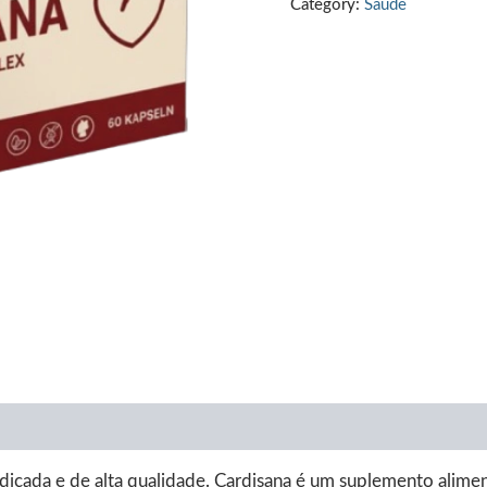
Category:
Saúde
€79.00.
€36.
cada e de alta qualidade. Cardisana é um suplemento alimen