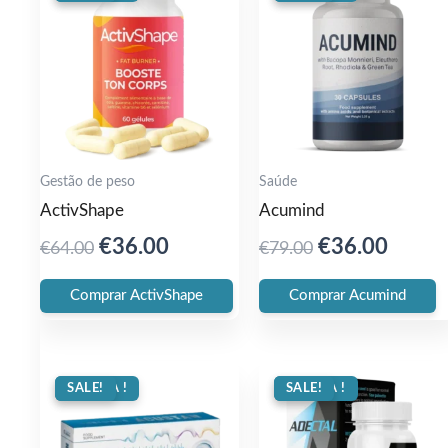
Gestão de peso
Saúde
ActivShape
Acumind
Original
Current
Original
Curre
€
36.00
€
36.00
€
64.00
€
79.00
price
price
price
price
Comprar ActivShape
Comprar Acumind
was:
is:
was:
is:
€64.00.
€36.00.
€79.00.
€36.0
OFERTA !
SALE!
OFERTA !
SALE!