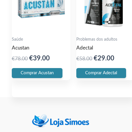
Saúde
Problemas dos adultos
Acustan
Adectal
Original
Current
Original
Curre
€
39.00
€
29.00
€
78.00
€
58.00
price
price
price
price
Comprar Acustan
Comprar Adectal
was:
is:
was:
is:
€78.00.
€39.00.
€58.00.
€29.0