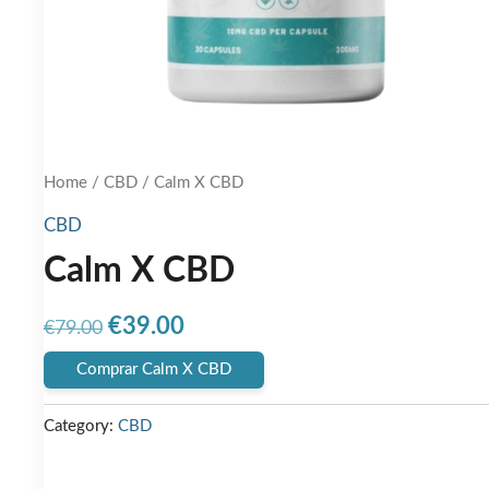
Home
/
CBD
/ Calm X CBD
CBD
Calm X CBD
Original
Current
€
39.00
€
79.00
price
price
Comprar Calm X CBD
was:
is:
Category:
CBD
€79.00.
€39.00.