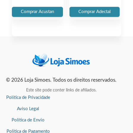
price
price
price
price
Comprar Acustan
Comprar Adectal
was:
is:
was:
is:
€78.00.
€39.00.
€58.00.
€29.00.
© 2026 Loja Simoes. Todos os direitos reservados.
Este site pode conter links de afiliados.
Política de Privacidade
Aviso Legal
Política de Envio
Política de Pagamento