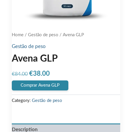
Home
/
Gestão de peso
/ Avena GLP
Gestão de peso
Avena GLP
Original
Current
€
38.00
€
84.00
price
price
Comprar Avena GLP
was:
is:
Category:
Gestão de peso
€84.00.
€38.00.
Description