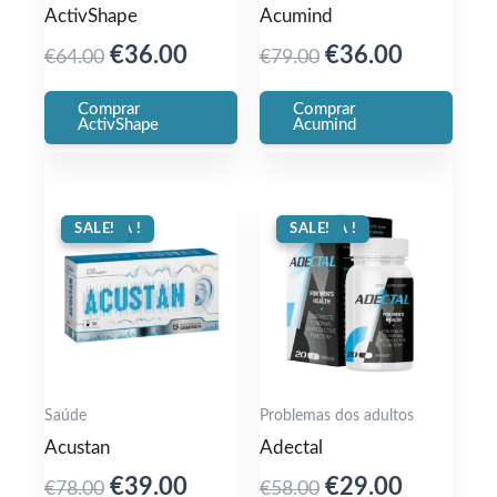
ActivShape
Acumind
Original
Current
Original
Current
€
36.00
€
36.00
€
64.00
€
79.00
price
price
price
price
Comprar
Comprar
was:
is:
was:
is:
ActivShape
Acumind
€64.00.
€36.00.
€79.00.
€36.00.
OFERTA !
SALE!
OFERTA !
SALE!
Saúde
Problemas dos adultos
Acustan
Adectal
Original
Current
Original
Current
€
39.00
€
29.00
€
78.00
€
58.00